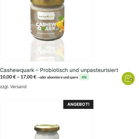
Varianten
auf.
Die
Optionen
können
auf
der
Produktseite
gewählt
Cashewquark – Probiotisch und unpasteurisiert
werden
Preisspanne:
10,00
€
–
17,00
€
4%
–
oder abonniere und spare
10,00 €
zzgl.
Versand
bis
17,00 €
ANGEBOT!