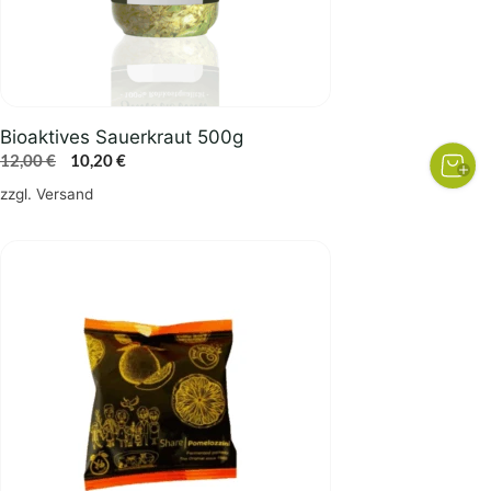
Bioaktives Sauerkraut 500g
Ursprünglicher
Aktueller
12,00
€
10,20
€
Preis
Preis
zzgl.
Versand
war:
ist:
12,00 €
10,20 €.