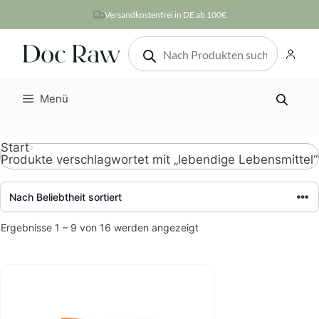
Zum
Versandkostenfrei in DE ab 100€
Inhalt
Products
springen
search
Menü
Start
Produkte verschlagwortet mit „lebendige Lebensmittel“
Nach
Ergebnisse 1 – 9 von 16 werden angezeigt
Beliebtheit
sortiert