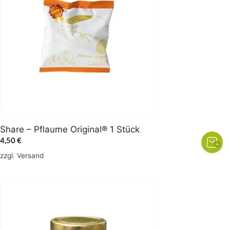
Share – Pflaume Original® 1 Stück
4,50
€
zzgl.
Versand
Dieses
Produkt
weist
mehrere