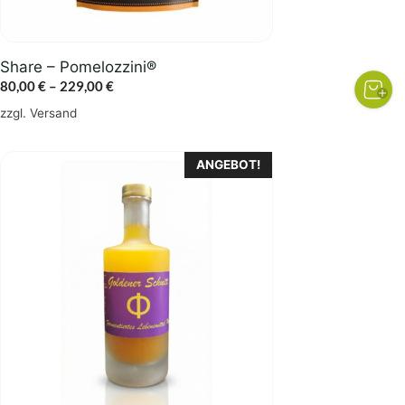
der
Produktseite
gewählt
Share – Pomelozzini®
werden
Preisspanne:
80,00
€
–
229,00
€
80,00 €
zzgl.
Versand
bis
229,00 €
ANGEBOT!