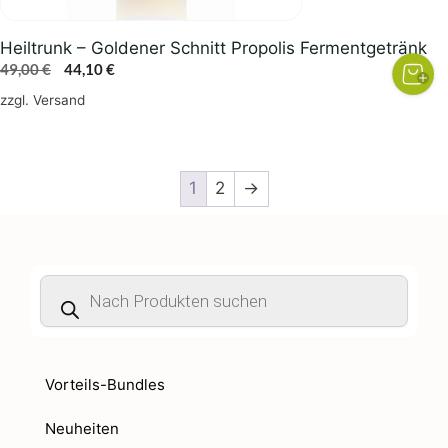
Heiltrunk – Goldener Schnitt Propolis Fermentgetränk
Ursprünglicher
Aktueller
49,00
€
44,10
€
Preis
Preis
zzgl.
Versand
war:
ist:
49,00 €
44,10 €.
1
2
→
Products
search
Vorteils-Bundles
Neuheiten