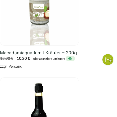
Macadamiaquark mit Kräuter – 200g
Ursprünglicher
Aktueller
12,00
€
10,20
€
4%
–
oder abonniere und spare
Preis
Preis
zzgl.
Versand
war:
ist:
12,00 €
10,20 €.