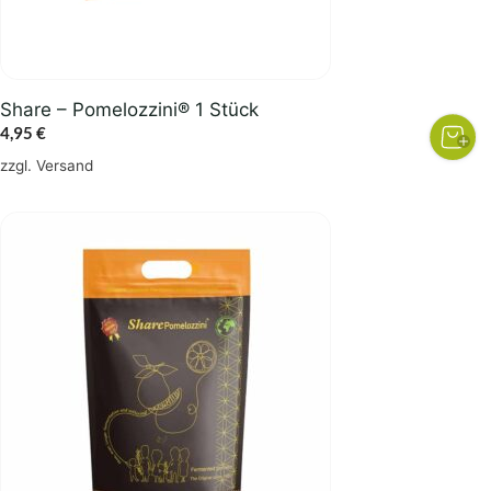
Share – Pomelozzini® 1 Stück
4,95
€
zzgl.
Versand
Dieses
Produkt
weist
mehrere
Varianten
auf.
Die
Optionen
können
auf