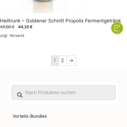
Heiltrunk – Goldener Schnitt Propolis Fermentgetränk
Ursprünglicher
Aktueller
49,00
€
44,10
€
Preis
Preis
zzgl.
Versand
war:
ist:
49,00 €
44,10 €.
1
2
→
Products
search
Vorteils-Bundles