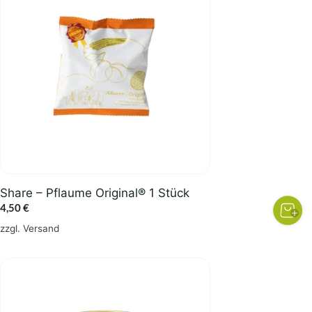
Share – Pflaume Original® 1 Stück
4,50
€
zzgl.
Versand
Dieses
Produkt
weist