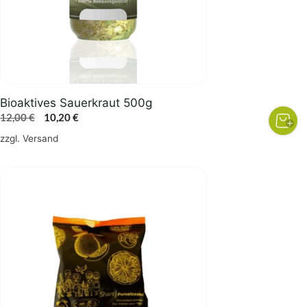
Bioaktives Sauerkraut 500g
Ursprünglicher
Aktueller
12,00
€
10,20
€
Preis
Preis
zzgl.
Versand
war:
ist:
12,00 €
10,20 €.