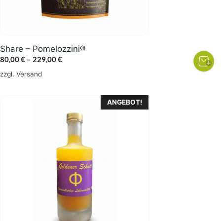
auf
der
Produktseite
gewählt
Share – Pomelozzini®
werden
Preisspanne:
80,00
€
–
229,00
€
80,00 €
zzgl.
Versand
bis
229,00 €
ANGEBOT!