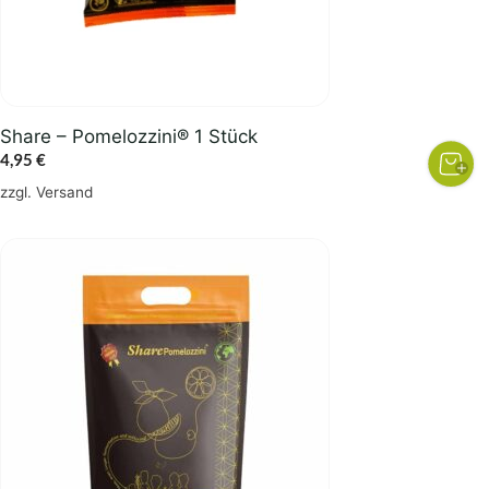
Share – Pomelozzini® 1 Stück
4,95
€
zzgl.
Versand
Dieses
Produkt
weist
mehrere
Varianten
auf.
Die
Optionen
können