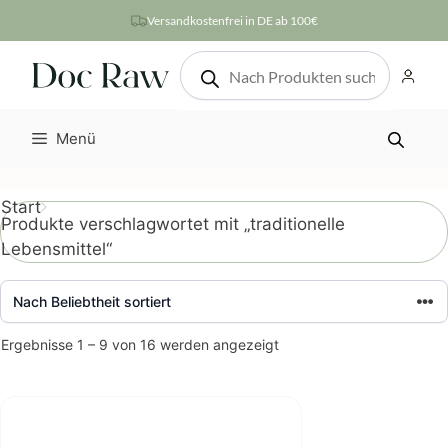
Zum
Versandkostenfrei in DE ab 100€
Inhalt
Products
springen
search
Menü
Start
Produkte verschlagwortet mit „traditionelle
Lebensmittel“
Nach
Ergebnisse 1 – 9 von 16 werden angezeigt
Beliebtheit
sortiert