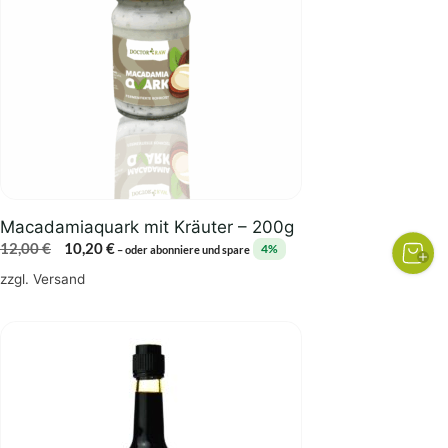
Macadamiaquark mit Kräuter – 200g
Ursprünglicher
Aktueller
12,00
€
10,20
€
4%
–
oder abonniere und spare
Preis
Preis
zzgl.
Versand
war:
ist:
12,00 €
10,20 €.