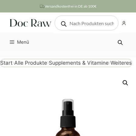
Zum
Versandkostenfrei in DE ab 100€
Inhalt
Products
springen
search
Menü
Weiteres
Start
Alle Produkte
Supplements & Vitamine