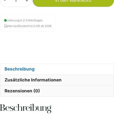
-
+
In den Warenkorb
Natugena
-
Coenzym
Lieferung in 2-3 Werktagen
Q10
Versandkostenfrei in DE ab 100€
Ubiquinol
Menge
Beschreibung
Zusätzliche Informationen
Rezensionen (0)
Beschreibung