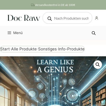
Zum
Versandkostenfrei in DE ab 100€
Inhalt
Products
springen
search
Menü
Info-Produkte
Start
Alle Produkte
Sonstiges