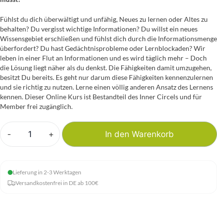
Fühlst du dich überwältigt und unfähig, Neues zu lernen oder Altes zu
behalten? Du vergisst wichtige Informationen? Du willst ein neues
Wissensgebiet erschließen und fühlst dich durch die Informationsmenge
überfordert? Du hast Gedächtnisprobleme oder Lernblockaden? Wir
leben in einer Flut an Informationen und es wird täglich mehr – Doch
die Lösung liegt näher als du denkst. Die Fähigkeiten damit umzugehen,
besitzt Du bereits. Es geht nur darum diese Fähigkeiten kennenzulernen
und sie richtig zu nutzen. Lerne einen völlig anderen Ansatz des Lernens
kennen. Dieser Online Kurs ist Bestandteil des Inner Circels und für
Member frei zugänglich.
-
+
In den Warenkorb
Lernen
wie
ein
Lieferung in 2-3 Werktagen
Genie
Versandkostenfrei in DE ab 100€
-
Onlinekurs
Menge