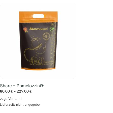
Dieses
Produkt
weist
mehrere
Varianten
auf.
Die
Optionen
können
auf
der
Produktseite
gewählt
Share – Pomelozzini®
werden
Preisspanne:
80,00
€
–
229,00
€
80,00 €
zzgl.
Versand
bis
Lieferzeit: nicht angegeben
229,00 €