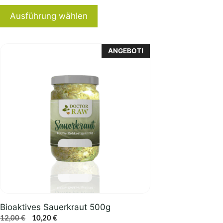
Ausführung wählen
ANGEBOT!
Bioaktives Sauerkraut 500g
Ursprünglicher
Aktueller
12,00
€
10,20
€