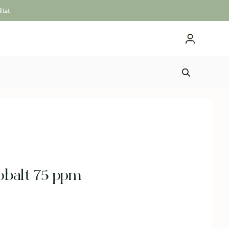
75
ität
ppm
Menge
obalt 75 ppm