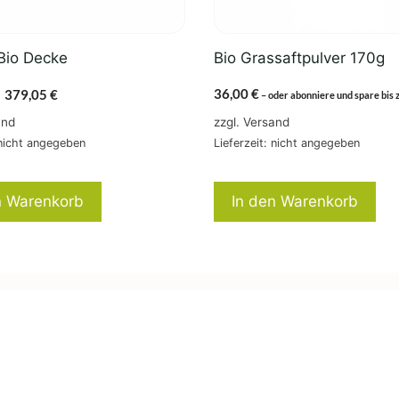
Bio Decke
Bio Grassaftpulver 170g
Ursprünglicher
Aktueller
36,00
€
379,05
€
–
oder abonniere und spare bis 
Preis
Preis
and
zzgl.
Versand
war:
ist:
 nicht angegeben
Lieferzeit: nicht angegeben
399,00 €
379,05 €.
n Warenkorb
In den Warenkorb