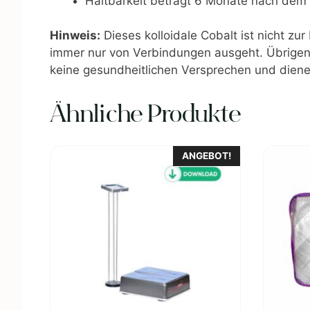
Haltbarkeit beträgt 6 Monate nach dem
Hinweis:
Dieses kolloidale Cobalt ist nicht z
immer nur von Verbindungen ausgeht. Übrigens
keine gesundheitlichen Versprechen und dienen
Ähnliche Produkte
Dieses
ANGEBOT!
Produkt
weist
mehrere
Varianten
auf.
Die
Optionen
können
auf