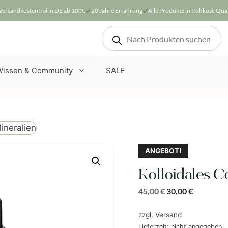
Versandkostenfrei in DE ab 100€
20 Jahre Erfahrung
Alle Produkte in Rohkost-Qual
Products
search
Wissen & Community
SALE
ineralien
ANGEBOT!
Kolloidales C
45,00
€
30,00
€
zzgl.
Versand
Lieferzeit: nicht angegeben