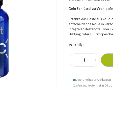
Dein Schlüssel zu Wohlbefin
Erfahre das Beste aus kolloi
entscheidende Rolle in vers
integraler Bestandteil von C
Bildung roter Blutkörperche
Vorrätig
-
+
Kolloidales
Cobalt
75
Lieferung in 2-3 Werktagen
ppm
Versandkostenfrei in DE ab
Menge