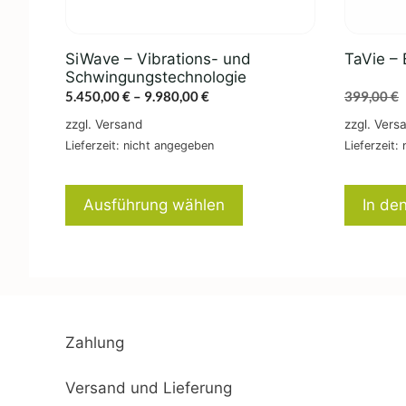
der
Produktseite
SiWave – Vibrations- und
TaVie – 
gewählt
Schwingungstechnologie
werden
Preisspanne:
5.450,00
€
–
9.980,00
€
399,00
€
5.450,00 €
zzgl.
Versand
zzgl.
Vers
bis
Lieferzeit: nicht angegeben
Lieferzeit:
9.980,00 €
Ausführung wählen
In de
Zahlung
Versand und Lieferung