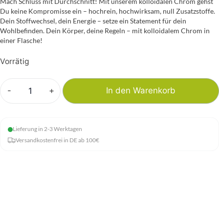
Mach Schluss mit Durchschnitt! Mit unserem kolloidalen Chrom gehst
Du keine Kompromisse ein – hochrein, hochwirksam, null Zusatzstoffe.
Dein Stoffwechsel, dein Energie – setze ein Statement für dein
Wohlbefinden. Dein Körper, deine Regeln – mit kolloidalem Chrom in
einer Flasche!
Vorrätig
-
+
In den Warenkorb
Kolloidales
Chrom
Menge
Lieferung in 2-3 Werktagen
Versandkostenfrei in DE ab 100€