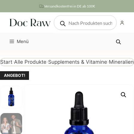
Zum
Versandkostenfrei in DE ab 100€
Inhalt
Products
springen
search
Menü
Mineralien
Start
Alle Produkte
Supplements & Vitamine
ANGEBOT!