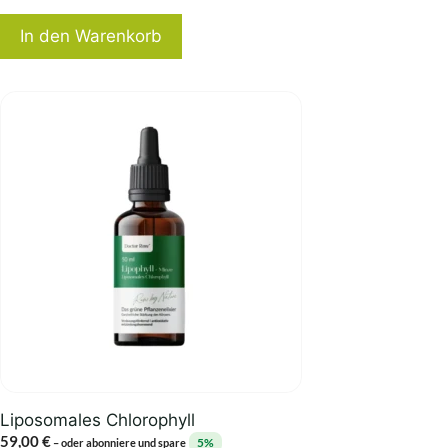
In den Warenkorb
Liposomales Chlorophyll
59,00
€
5%
–
oder abonniere und spare