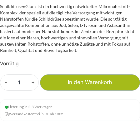
SchilddrüsenGlück ist ein hochwertig entwickelter Mikronährstoff-
Komplex, der speziell auf die tägliche Versorgung mit wichtigen
Nährstoffen für die Schilddrüse abgestimmt wurde. Die sorgfältig
ausgewählte Kombination aus Jod, Selen, L-Tyrosin und Astaxanthin
basiert auf moderner Nährstoffkunde. Im Zentrum der Rezeptur steht
die Idee einer klaren, hochwertigen und sinnvollen Versorgung mit
ausgewählten Rohstoffen, ohne unnötige Zusätze und mit Fokus auf
Reinheit, Qualität und Bioverfügbarkeit.
Vorrätig
-
+
In den Warenkorb
NatuGena
-
Schilddrüsenglück
Lieferung in 2-3 Werktagen
Menge
Versandkostenfrei in DE ab 100€