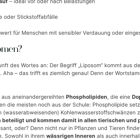
auf
– ideal vor oder nach Belastungen
e oder Stickstoffabfälle
wert für Menschen mit sensibler Verdauung oder einge
somen?
unft des Wortes an: Der Begriff „Liposom“ kommt aus d
. Aha – das trifft es ziemlich genau! Denn der Wortsta
aus aneinandergereihten
Phospholipiden
, die eine
Do
nen die meisten noch aus der Schule: Phospholipide set
en (wasserabweisenden) Kohlenwasserstoffschwänzen 
beteiligt und kommen damit in allen tierischen und p
ssant, oder? Denn nicht nur in Pflanzen und Tieren fi
e. Sowohl in ihrem
wässrigen Inneren
als auch innerhal