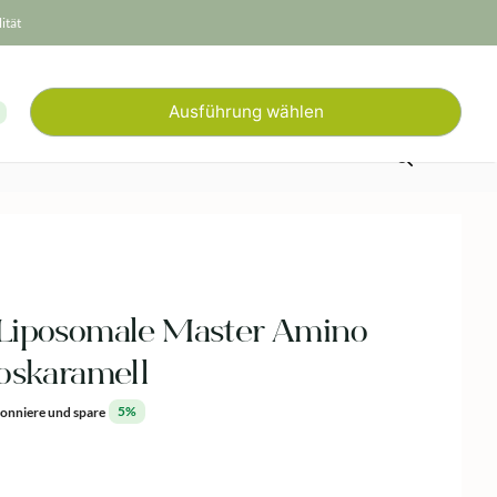
ität
Ausführung wählen
Liposomale Master Amino
oskaramell
onniere und spare
5%