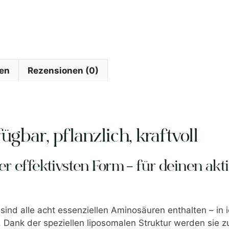
-
Liposomale
Master
Amino
Pattern
-
nen
Rezensionen (0)
Kokoskaramell
Menge
bar, pflanzlich, kraftvoll
er effektivsten Form – für deinen akt
sind alle acht essenziellen Aminosäuren enthalten – in
. Dank der speziellen liposomalen Struktur werden sie