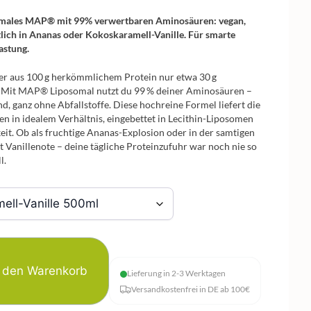
somales MAP® mit 99% verwertbaren Aminosäuren: vegan,
tlich in Ananas oder Kokoskaramell-Vanille. Für smarte
astung.
er aus 100 g herkömmlichem Protein nur etwa 30 g
? Mit MAP® Liposomal nutzt du 99 % deiner Aminosäuren –
, ganz ohne Abfallstoffe. Diese hochreine Formel liefert die
en in idealem Verhältnis, eingebettet in Lecithin-Liposomen
eit. Ob als fruchtige Ananas-Explosion oder in der samtigen
 Vanillenote – deine tägliche Proteinzufuhr war noch nie so
l.
n den Warenkorb
Lieferung in 2-3 Werktagen
Versandkostenfrei in DE ab 100€