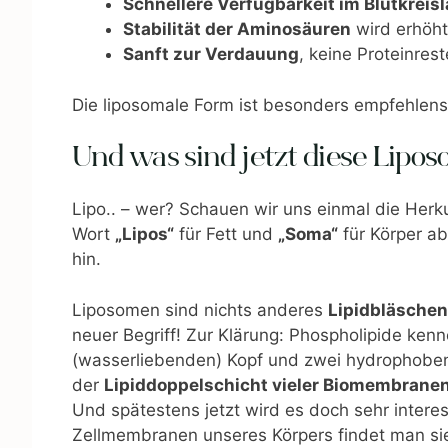
Schnellere Verfügbarkeit im Blutkreisl
Stabilität der Aminosäuren
wird erhöht
Sanft zur Verdauung
, keine Proteinrest
Die liposomale Form ist besonders empfehlens
Und was sind jetzt diese Lipo
Lipo.. – wer? Schauen wir uns einmal die Herk
Wort
„Lipos“
für Fett und
„Soma“
für Körper ab
hin.
Liposomen sind nichts anderes
Lipidbläschen
neuer Begriff! Zur Klärung: Phospholipide ken
(wasserliebenden) Kopf und zwei hydrophob
der
Lipiddoppelschicht vieler Biomembranen 
Und spätestens jetzt wird es doch sehr intere
Zellmembranen unseres Körpers findet man si