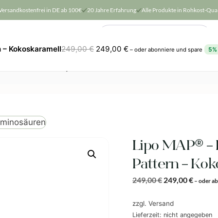
Versandkostenfrei in DE ab 100€
20 Jahre Erfahrung
Alle Produkte in Rohkost-Qual
Products
search
 – Kokoskaramell
249,00
€
249,00
€
5%
–
oder abonniere und spare
Wissen & Community
SALE
minosäuren
Lipo MAP® – 
Pattern – Kok
249,00
€
249,00
€
–
oder ab
zzgl.
Versand
Lieferzeit: nicht angegeben