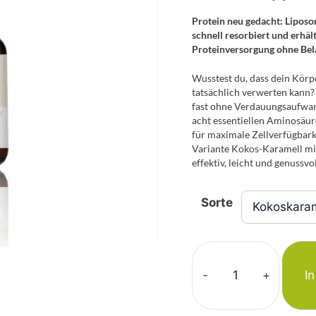
Protein neu gedacht: Lipo
schnell resorbiert und erhäl
Proteinversorgung ohne Bel
Wusstest du, dass dein Körp
tatsächlich verwerten kann
fast ohne Verdauungsaufwand
acht essentiellen Aminosäur
für maximale Zellverfügbark
Variante Kokos-Karamell mit
effektiv, leicht und genussvol
Sorte
-
+
I
Lipo
MAP®