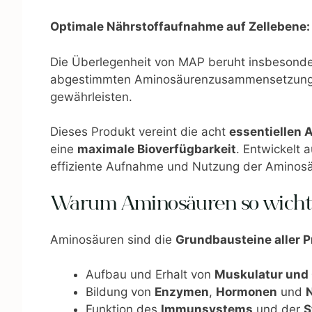
Optimale Nährstoffaufnahme auf Zellebene:
Die Überlegenheit von MAP beruht insbesonder
abgestimmten Aminosäurenzusammensetzung. 
gewährleisten.
Dieses Produkt vereint die acht
essentiellen
eine
maximale Bioverfügbarkeit
. Entwickelt
effiziente Aufnahme und Nutzung der Aminosä
Warum Aminosäuren so wichti
Aminosäuren sind die
Grundbausteine aller P
Aufbau und Erhalt von
Muskulatur und
Bildung von
Enzymen
,
Hormonen
und
Funktion des
Immunsystems
und der
S