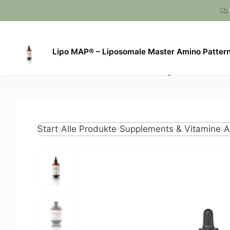
Zum
Inhalt
springen
Lipo MAP® – Liposomale Master Amino Pattern
Produkte
Angebote
Gut für
A
Start
Alle Produkte
Supplements & Vitamine